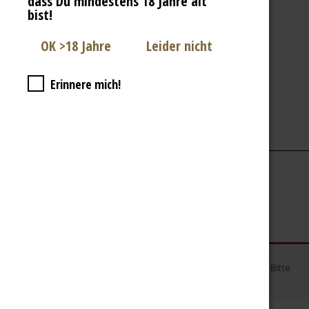
dass Du mindestens 18 Jahre alt
bist!
Erinnere mich!
Bestellung prüfen →
Bezahlen
Deine Bestellung scheint keine Produkte zu enthalten. Bitte
überprüfe deinen
Warenkorb
.