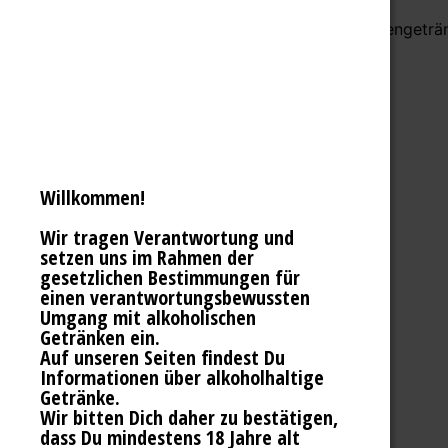
Einfach wild, lecker und gesund. Unsere Hopfengeträn
Willkommen!
Wir tragen Verantwortung und
setzen uns im Rahmen der
gesetzlichen Bestimmungen für
einen verantwortungsbewussten
Umgang mit alkoholischen
Getränken ein.
Auf unseren Seiten findest Du
Informationen über alkoholhaltige
Getränke.
Wir bitten Dich daher zu bestätigen,
BIERE & CO
dass Du mindestens 18 Jahre alt