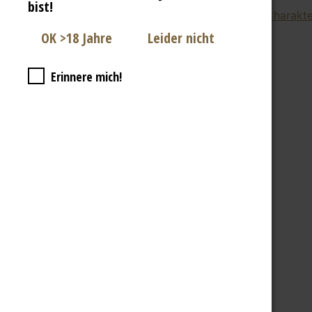
bist!
Für alle unsere Biere gilt: Außergewöhnlicher Charak
Fragen zu Biere & Co
BIER ERLEBEN
Erinnere mich!