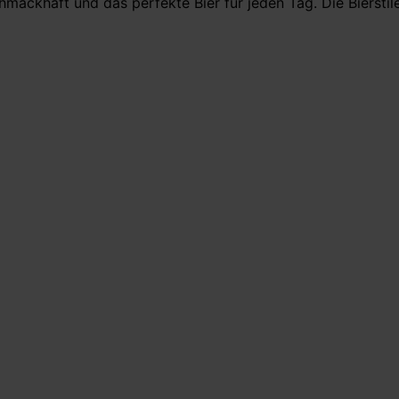
hmackhaft und das perfekte Bier für jeden Tag. Die Biersti