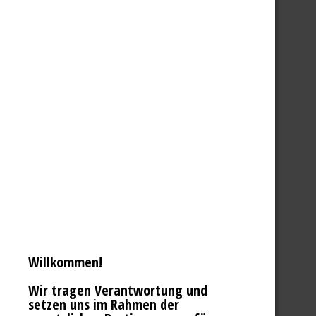
Willkommen!
Wir tragen Verantwortung und
setzen uns im Rahmen der