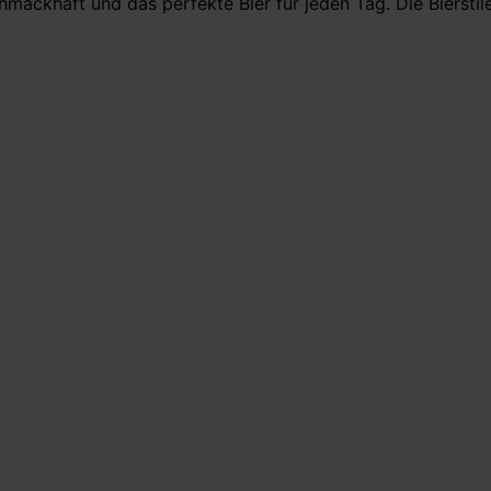
hmackhaft und das perfekte Bier für jeden Tag. Die Biersti