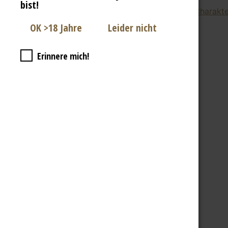
bist!
Für alle unsere Biere gilt: Außergewöhnlicher Charak
Fragen zu Biere & Co
BIER ERLEBEN
Erinnere mich!