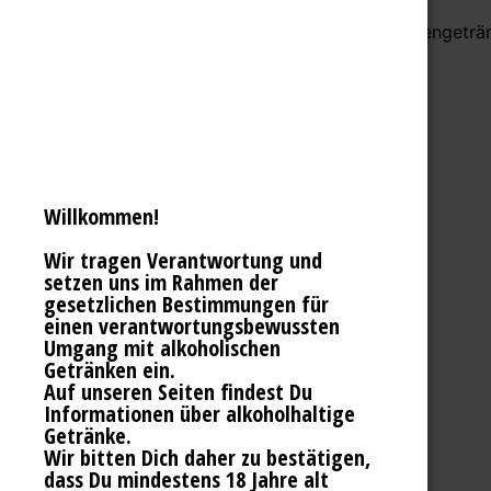
Einfach wild, lecker und gesund. Unsere Hopfengeträn
Willkommen!
Wir tragen Verantwortung und
setzen uns im Rahmen der
gesetzlichen Bestimmungen für
einen verantwortungsbewussten
Umgang mit alkoholischen
Getränken ein.
Auf unseren Seiten findest Du
Informationen über alkoholhaltige
Getränke.
Wir bitten Dich daher zu bestätigen,
BIERE & CO
dass Du mindestens 18 Jahre alt