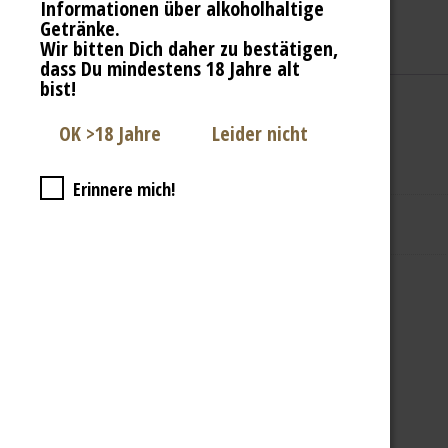
Informationen über alkoholhaltige
Fragen zu Biere & Co
Getränke.
Tweet
this item
BIER ERLEBEN
Wir bitten Dich daher zu bestätigen,
Beschreibung
Zusätzliche Informationen
dass Du mindestens 18 Jahre alt
bist!
Text zu Optimist
Zusätzliche Informationen
Erinnere mich!
Gewicht
0,64 kg
Ähnliche Produkte
In den Warenkorb
LIMITED SELECTION
ANOTHER HOPPY DAY | cold ipa