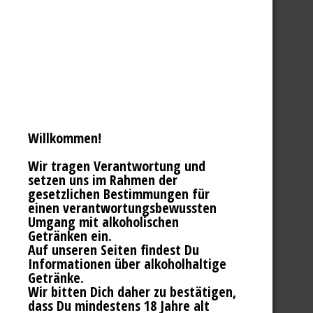
Willkommen!
Wir tragen Verantwortung und
setzen uns im Rahmen der
gesetzlichen Bestimmungen für
einen verantwortungsbewussten
Umgang mit alkoholischen
Getränken ein.
Auf unseren Seiten findest Du
Informationen über alkoholhaltige
Getränke.
Wir bitten Dich daher zu bestätigen,
dass Du mindestens 18 Jahre alt